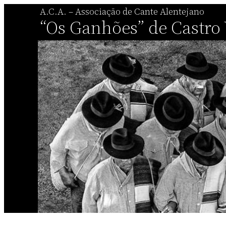
Saltar
A.C.A. – Associação de Cante Alentejano
“Os Ganhões” de Castro
para
o
conteúdo